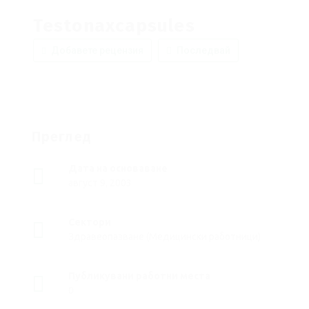
Testonaxcapsules
Добавете рецензия
Последвай
Преглед
Дата на основаване
август 9, 2003
Сектори
Здравеопазване (Медицински работници)
Публикувани работни места
0