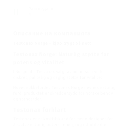
Разгледано
6
Описание на компанията
Testonax Norge – kjøp trygt på nett
Testonax Norge: Naturlig støtte for
potens og vitalitet
I Norge blir Testonax valgt av menn som vil ha
diskret, pålitelig og daglig støtte for vitalitet.
Hovednøkkelordet Testonax Norge nevnes naturlig
fordi produktet er skreddersydd for norske behov
og standarder.
Testonax forklart
Testonax er et kosttilskudd for menn designet for
å støtte naturlig potens, energi og utholdenhet.