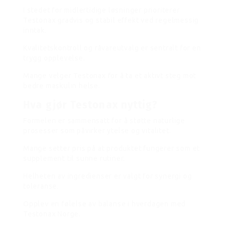
I stedet for midlertidige løsninger prioriterer
Testonax gradvis og stabil effekt ved regelmessig
inntak.
Kvalitetskontroll og råvareutvalg er sentralt for en
trygg opplevelse.
Mange velger Testonax for å ta et aktivt steg mot
bedre maskulin helse.
Hva gjør Testonax nyttig?
Formelen er sammensatt for å støtte naturlige
prosesser som påvirker ytelse og vitalitet.
Mange setter pris på at produktet fungerer som et
supplement til sunne rutiner.
Helheten av ingredienser er valgt for synergi og
toleranse.
Opplev en følelse av balanse i hverdagen med
Testonax Norge.