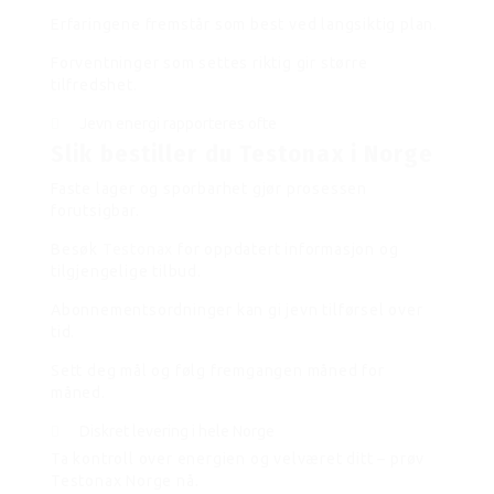
Erfaringene fremstår som best ved langsiktig plan.
Forventninger som settes riktig gir større
tilfredshet.
Jevn energi rapporteres ofte
Slik bestiller du Testonax i Norge
Faste lager og sporbarhet gjør prosessen
forutsigbar.
Besøk
Testonax
for oppdatert informasjon og
tilgjengelige tilbud.
Abonnementsordninger kan gi jevn tilførsel over
tid.
Sett deg mål og følg fremgangen måned for
måned.
Diskret levering i hele Norge
Ta kontroll over energien og velværet ditt – prøv
Testonax Norge nå.