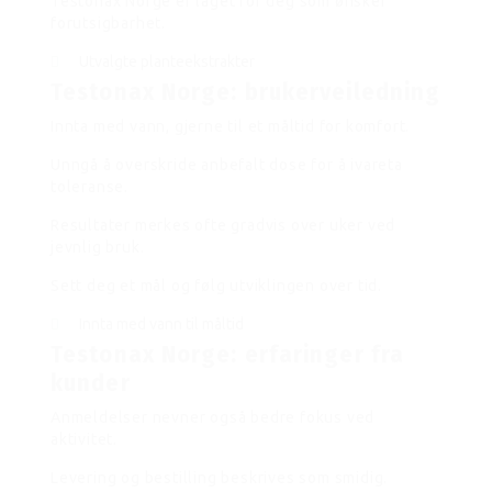
Testonax Norge er laget for deg som ønsker
forutsigbarhet.
Utvalgte planteekstrakter
Testonax Norge: brukerveiledning
Innta med vann, gjerne til et måltid for komfort.
Unngå å overskride anbefalt dose for å ivareta
toleranse.
Resultater merkes ofte gradvis over uker ved
jevnlig bruk.
Sett deg et mål og følg utviklingen over tid.
Innta med vann til måltid
Testonax Norge: erfaringer fra
kunder
Anmeldelser nevner også bedre fokus ved
aktivitet.
Levering og bestilling beskrives som smidig.