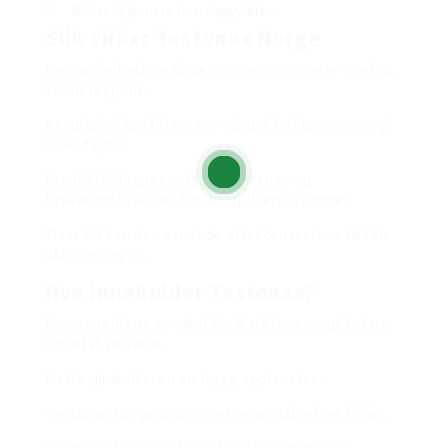
Bidrar til jevnere hverdagsytelse
Slik virker Testonax Norge
Denne helhetlige tilnærmingen prioriterer gradvis,
stabil respons.
Resultatet kan bli en mer robust følelse av energi
over dagen.
Produktet legger vekt på toleranse og
brukeropplevelse uten kompliserte regimer.
Over tid kan den samlede effekten merkes i både
aktivitet og ro.
Hva inneholder Testonax?
Komponentene er valgt for å støtte energi, fokus
og total velvære.
Dette gir brukeren en trygg opplevelse.
Testonax Norge prioriterer rene, pålitelige kilder.