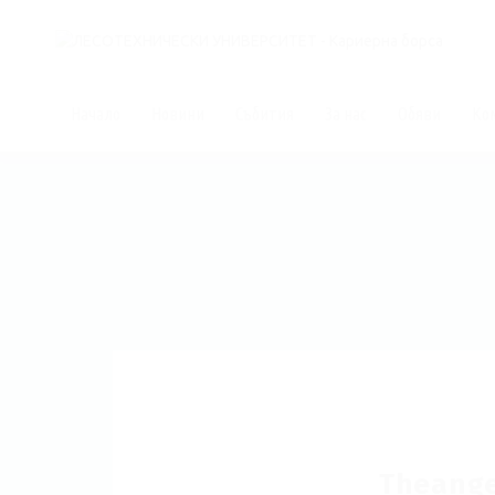
Начало
Новини
Събития
За нас
Обяви
Ко
Theange