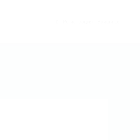
Регистрация
Впиши се
0