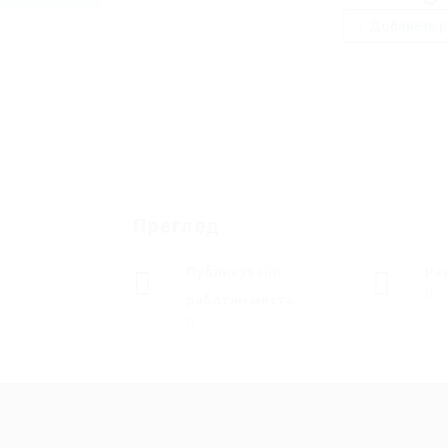
Добавете р
Преглед
Публикувани
Ра
8
работни места
0