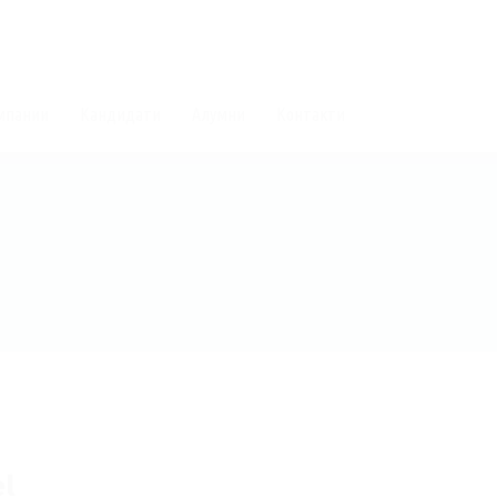
мпании
Кандидати
Алумни
Контакти
l