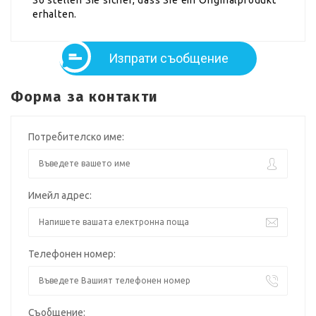
erhalten.
Изпрати съобщение
Форма за контакти
Потребителско име:
Имейл адрес:
Телефонен номер:
Съобщение: