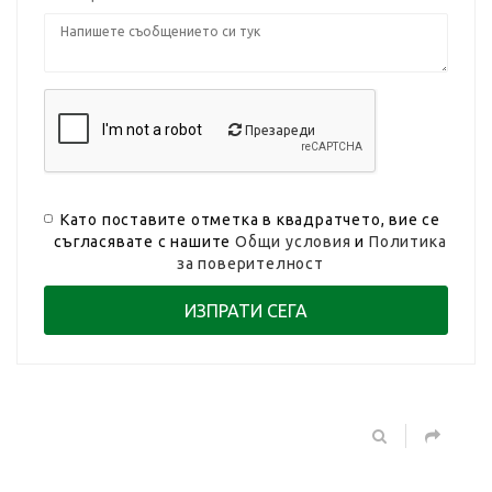
Презареди
Като поставите отметка в квадратчето, вие се
съгласявате с нашите
Общи условия
и
Политика
за поверителност