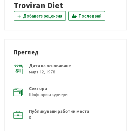
Troviran Diet
Добавете рецензия
Последвай
Преглед
Дата на основаване
март 12, 1978
Сектори
Шофьори и куриери
Публикувани работни места
0