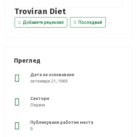
Troviran Diet
Добавете рецензия
Последвай
Преглед
Дата на основаване
октомври 21, 1969
Сектори
Охрана
Публикувани работни места
0