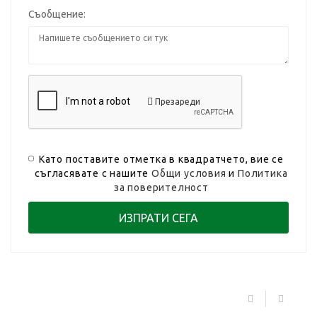
Съобщение:
Презареди
Като поставите отметка в квадратчето, вие се
съгласявате с нашите
Общи условия
и
Политика
за поверителност