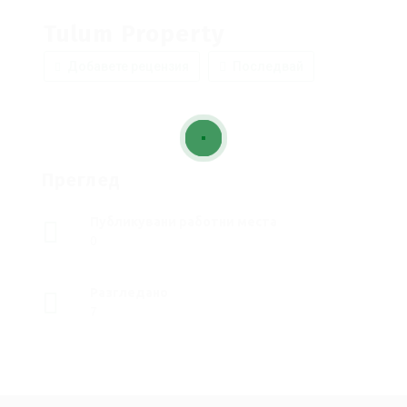
Tulum Property
Добавете рецензия
Последвай
Преглед
Публикувани работни места
0
Разгледано
7