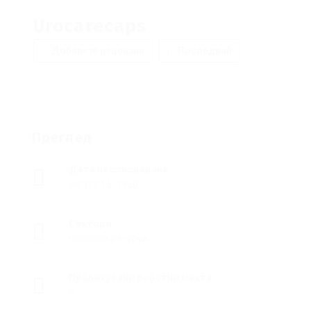
Urocarecaps
Добавете рецензия
Последвай
Преглед
Дата на основаване
август 15, 1950
Сектори
Човешки ресурси
Публикувани работни места
0