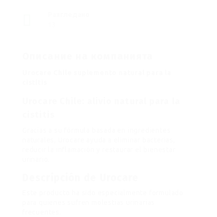
Разгледано
13
Описание на компанията
Urocare Chile suplemento natural para la
cistitis
Urocare Chile: alivio natural para la
cistitis
Gracias a su fórmula basada en ingredientes
naturales, Urocare ayuda a eliminar bacterias,
reducir la inflamación y restaurar el bienestar
urinario.
Descripción de Urocare
Este producto ha sido especialmente formulado
para quienes sufren molestias urinarias
frecuentes.