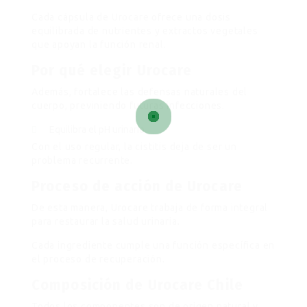
Cada cápsula de
Urocare
ofrece una dosis
equilibrada de nutrientes y extractos vegetales
que apoyan la función renal.
Por qué elegir Urocare
Además, fortalece las defensas naturales del
cuerpo, previniendo futuras infecciones.
Equilibra el pH urinario.
Con el uso regular, la cistitis deja de ser un
problema recurrente.
Proceso de acción de Urocare
De esta manera, Urocare trabaja de forma integral
para restaurar la salud urinaria.
Cada ingrediente cumple una función específica en
el proceso de recuperación.
Composición de Urocare Chile
Todos los componentes son de origen natural y