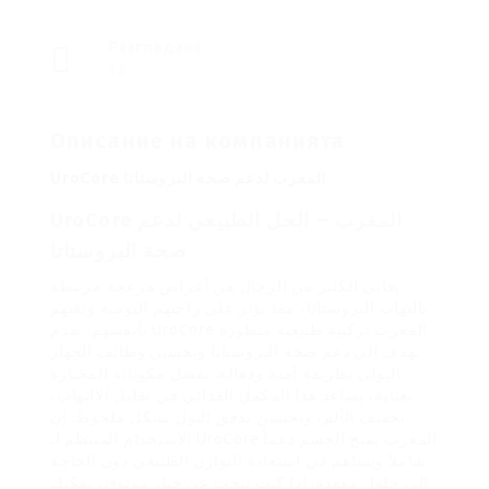
Разгледано
13
Описание на компанията
UroCore المغرب لدعم صحة البروستاتا
UroCore المغرب – الحل الطبيعي لدعم
صحة البروستاتا
يعاني الكثير من الرجال من أعراض مزعجة مرتبطة
بالتهاب البروستاتا، مما يؤثر على راحتهم اليومية وثقتهم
بأنفسهم. يقدم UroCore المغرب تركيبة طبيعية متطورة
تهدف إلى دعم صحة البروستاتا وتحسين وظائف الجهاز
البولي بطريقة آمنة وفعالة. بفضل مكوناته المختارة
بعناية، يساعد هذا المكمل الغذائي في تقليل الالتهاب،
تخفيف الألم، وتحسين تدفق البول بشكل ملحوظ. إن
الاستخدام المنتظم لـ UroCore المغرب يمنح الجسم دعماً
شاملاً ويساهم في استعادة التوازن الطبيعي دون الحاجة
إلى حلول معقدة. إذا كنت تبحث عن خيار موثوق، يمكنك