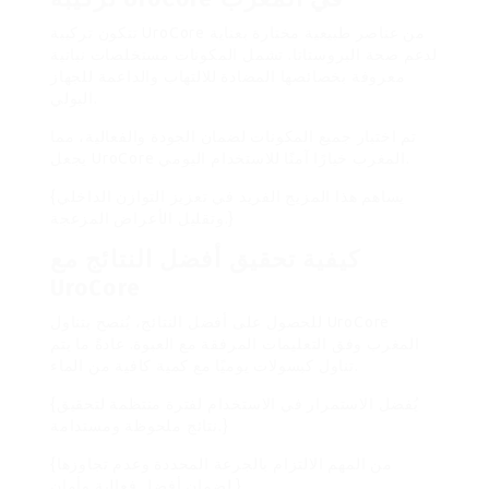
تتكون تركيبة UroCore من عناصر طبيعية مختارة بعناية
لدعم صحة البروستاتا. تشمل المكونات مستخلصات نباتية
معروفة بخصائصها المضادة للالتهاب والداعمة للجهاز
البولي.
تم اختبار جميع المكونات لضمان الجودة والفعالية، مما
يجعل UroCore المغرب خيارًا آمنًا للاستخدام اليومي.
{يساهم هذا المزيج الفريد في تعزيز التوازن الداخلي
وتقليل الأعراض المزعجة.}
كيفية تحقيق أفضل النتائج مع
UroCore
للحصول على أفضل النتائج، يُنصح بتناول UroCore
المغرب وفق التعليمات المرفقة مع العبوة. عادةً ما يتم
تناول كبسولات يوميًا مع كمية كافية من الماء.
{يُفضل الاستمرار في الاستخدام لفترة منتظمة لتحقيق
نتائج ملحوظة ومستدامة.}
{من المهم الالتزام بالجرعة المحددة وعدم تجاوزها
لضمان أفضل فعالية وأمان.}