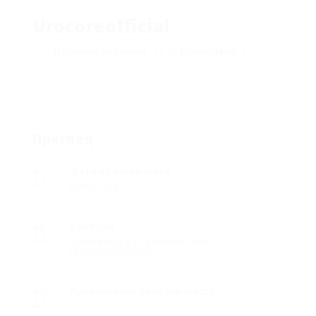
Urocoreofficial
Добавете рецензия
Последвай
Преглед
Дата на основаване
юли 6, 1991
Сектори
Архитектура, Строителство и
Градоустройство
Публикувани работни места
0