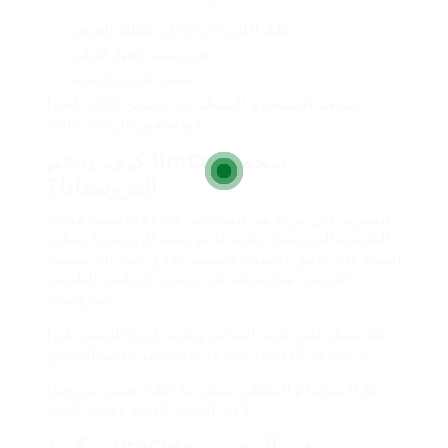
تقليل الألم والانزعاج في منطقة الحوض
تعزيز صحة الجهاز البولي
تحسين الدورة الدموية
{يساهم الاستخدام المنتظم في تحسين الأداء العام
والشعور بالراحة والثقة.}
كيف يدعم UroCore صحة
البروستاتا؟
تعتمد فعالية UroCore المغرب على مزيج من المكونات
الطبيعية التي تعمل بتناغم لدعم صحة البروستاتا. يساعد
المنتج على تقليل الالتهاب وتحسين تدفق الدم إلى منطقة
الحوض، مما يساهم في تحسين الوظيفة الطبيعية
للبروستاتا.
{كما يعمل على تقوية المناعة وتعزيز قدرة الجسم على
مقاومة العوامل التي قد تؤدي إلى تفاقم الأعراض.}
{مع الاستخدام المنتظم، يمكن ملاحظة تحسن تدريجي
في الراحة العامة وجودة الحياة.}
تركيبة UroCore في المغرب