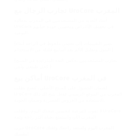
تجارب الرجال مع UroCore المغرب
أشاد العديد من المستخدمين في المغرب بفعالية
UroCore في تخفيف الأعراض وتحسين جودة حياتهم
اليومية.
{تشير التقييمات إلى تحسن ملحوظ في الراحة أثناء
التبول وتقليل الألم بعد أسابيع قليلة من الاستخدام.}
{تجارب المستخدمين تعكس الثقة المتزايدة في المنتج
كحل طبيعي وآمن.}
أماكن بيع UroCore في المغرب
لضمان الحصول على المنتج الأصلي، يُنصح بطلب
UroCore المغرب من الموقع الرسمي فقط. يتيح لك ذلك
الاستفادة من العروض الحصرية وضمان الجودة.
لا تفوت الفرصة لتحسين صحتك اليوم، واطلب UroCore
المغرب الآن واستمتع بحياة أكثر راحة وثقة.
جرب UroCore المغرب اليوم واستعد راحتك وثقتك
بنفسك!