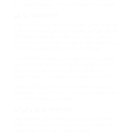
للحصول على المنتج الأصلي بكل سهولة.
UroCore
زيارة
ما هو UroCore؟
UroCore هو مكمل غذائي مخصص لدعم صحة البروستاتا
لدى الرجال الذين يعانون من أعراض الالتهاب أو الاحتقان.
تم تطويره وفق معايير عالية ليمنح نتائج ملحوظة خلال
فترة قصيرة. يعتمد المنتج على مكونات طبيعية تساعد في
تقليل التورم وتحسين الأداء الوظيفي للبروستاتا.
يتميز UroCore المغرب بتركيبته المتوازنة التي تستهدف
الأسباب الرئيسية لالتهاب البروستاتا، مما يجعله خيارًا
مناسبًا للرجال من مختلف الأعمار. كما أنه سهل
الاستخدام ويمكن دمجه بسهولة ضمن الروتين اليومي.
{تم تصميم هذا المكمل لدعم صحة الجهاز البولي بشكل
عام، وتقليل الشعور بعدم الراحة أثناء التبول، والمساعدة
على تحسين جودة الحياة اليومية.}
نتائج وفوائد UroCore
يوفر UroCore المغرب العديد من الفوائد الصحية التي
تجعله خيارًا مميزًا لدعم البروستاتا. فهو يساعد في تقليل
الالتهاب وتحسين تدفق البول بشكل طبيعي.