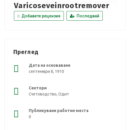
Varicoseveinrootremover
Добавете рецензия
Последвай
Преглед
Дата на основаване
септември 8, 1910
Сектори
Счетоводство, Одит
Публикувани работни места
0