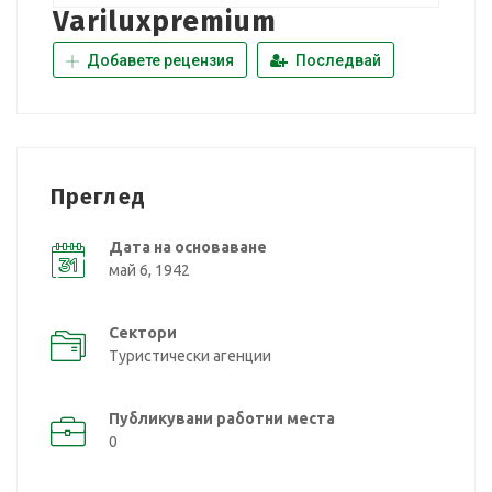
Variluxpremium
Добавете рецензия
Последвай
Преглед
Дата на основаване
май 6, 1942
Сектори
Туристически агенции
Публикувани работни места
0