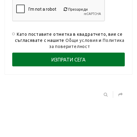
Презареди
Като поставите отметка в квадратчето, вие се
съгласявате с нашите
Общи условия
и
Политика
за поверителност