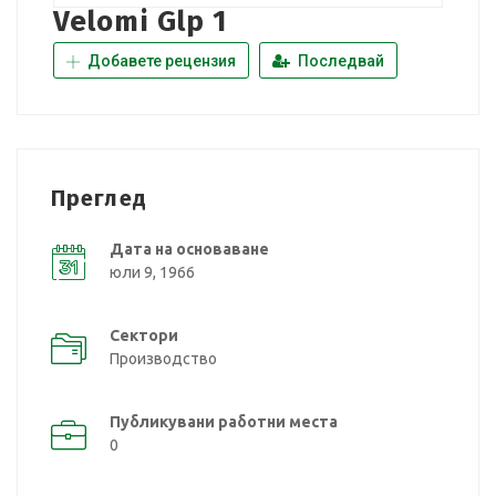
Velomi Glp 1
Добавете рецензия
Последвай
Преглед
Дата на основаване
юли 9, 1966
Сектори
Производство
Публикувани работни места
0