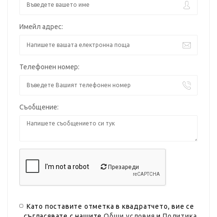
Имейл адрес:
Телефонен номер:
Съобщение:
Презареди
Като поставите отметка в квадратчето, вие се
съгласявате с нашите
Общи условия
и
Политика