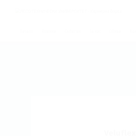
Начало
Новини
Събития
За нас
Обяви
Ко
Velufle