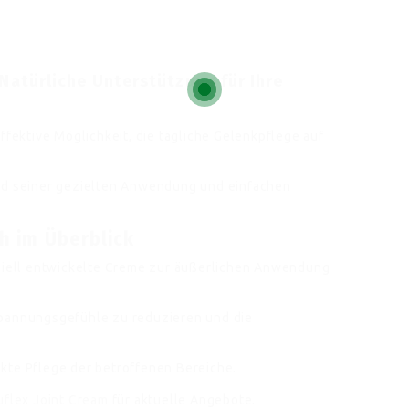
 Natürliche Unterstützung für Ihre
ffektive Möglichkeit, die tägliche Gelenkpflege auf
und seiner gezielten Anwendung und einfachen
ch im Überblick
eziell entwickelte Creme zur äußerlichen Anwendung
Spannungsgefühle zu reduzieren und die
kte Pflege der betroffenen Bereiche.
uflex Joint Cream
für aktuelle Angebote.