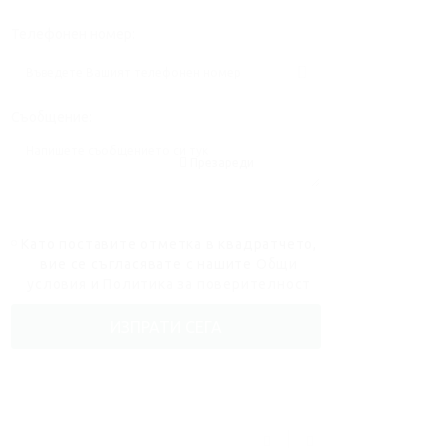
Телефонен номер:
Съобщение:
Презареди
Като поставите отметка в квадратчето,
вие се съгласявате с нашите
Общи
условия
и
Политика за поверителност