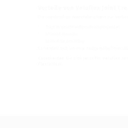
Vorteile von Veluflex Joint Cr
Die regelmäßige Anwendung kann zur Verbes
Trägt zu geschmeidigen Bewegungen bei
Ist leicht dosierbar
Ist ideal für den Alltag
Es handelt sich um eine zeitgemäße Unterstü
Entscheiden Sie sich jetzt für Veluflex J
Flexibilität.