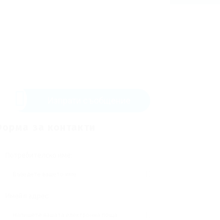
Изпрати съобщение
орма за контакти
Потребителско име:
Имейл адрес: