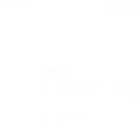
Добавете р
Преглед
Дата на основаване
Се
ноември 28, 1930
Нау
из
де
Разгледано
6