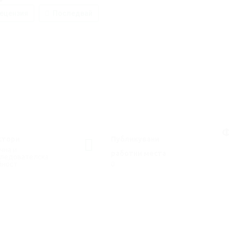
ецензия
Последвай
Ф
ктори
Публикувани
чна и
работни места
следователска
йност
0