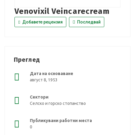
Venovixil Veincarecream
Добавете рецензия
Последвай
Преглед
Дата на основаване
август 8, 1953
Сектори
Селско и горско стопанство
Публикувани работни места
0