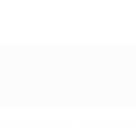
Лесотехнически Университет- Кариерна борса © 2023
ндидат“.
Щракнете тук, за да
Излез от профила си
И опитайте отно