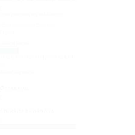
Enter Username or Email Address:
Парола:
Забравена парола?
|
Регистрация
Запази паролата
Отговори
Сигнали за работа
Сигнал за запазване на работни места