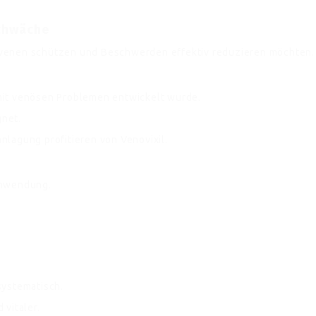
schwäche
Beinvenen schützen und Beschwerden effektiv reduzieren möchten.
mit venösen Problemen entwickelt wurde.
gnet.
nlagung profitieren von Venovixil.
Anwendung.
systematisch.
 vitaler.