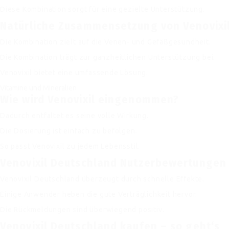
Diese Kombination sorgt für eine gezielte Unterstützung.
Natürliche Zusammensetzung von Venovixi
Die Kombination zielt auf die Venen- und Gefäßgesundheit.
Die Kombination trägt zur ganzheitlichen Unterstützung bei.
Venovixil bietet eine umfassende Lösung.
Vitamine und Mineralien
Wie wird Venovixil eingenommen?
Dadurch entfaltet es seine volle Wirkung.
Die Dosierung ist einfach zu befolgen.
So passt Venovixil zu jedem Lebensstil.
Venovixil Deutschland Nutzerbewertungen
Venovixil Deutschland überzeugt durch schnelle Effekte.
Einige Anwender heben die gute Verträglichkeit hervor.
Die Rückmeldungen sind überwiegend positiv.
Venovixil Deutschland kaufen – so geht‘s