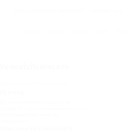
Начало
Новини
Събития
За нас
Обяви
Venovixilveincare
Добавете рецензия
Последвай
Преглед
Дата на основаване
октомври 8, 1982
Сектори
ИТ - Разработка/поддръжка на хардуер
Публикувани работни места
0
Разгледано
7
Описание на компанията