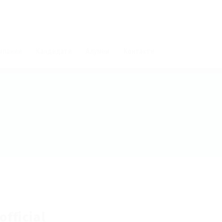
мпании
Кандидати
Алумни
Контакти
official