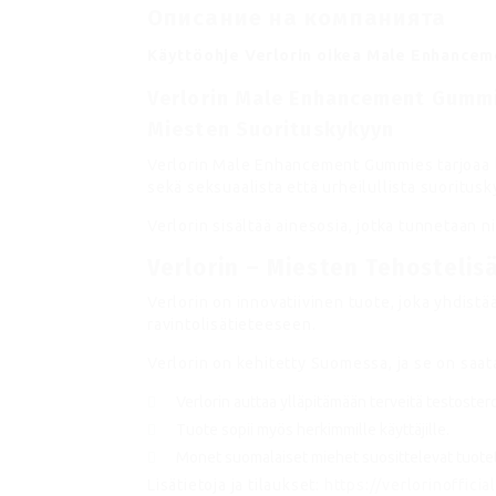
Описание на компанията
Käyttöohje Verlorin oikea Male Enhance
Verlorin Male Enhancement Gummi
Miesten Suorituskykyyn
Verlorin Male Enhancement Gummies tarjoaa l
sekä seksuaalista että urheilullista suoritusk
Verlorin sisältää ainesosia, jotka tunnetaan n
Verlorin – Miesten Tehosteli
Verlorin on innovatiivinen tuote, joka yhdist
ravintolisätieteeseen.
Verlorin on kehitetty Suomessa, ja se on saata
Verlorin auttaa ylläpitämään terveitä testostero
Tuote sopii myös herkimmille käyttäjille.
Monet suomalaiset miehet suosittelevat tuotet
Lisätietoja ja tilaukset:
https://verlorinofficia