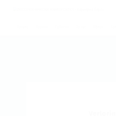
Начало
Новини
Събития
За нас
Обяви
Ко
Verlorin