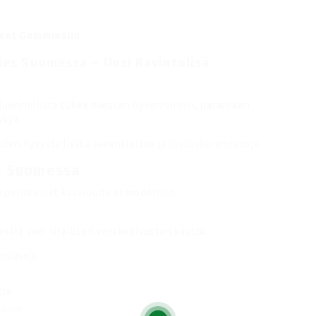
ment Gummiesiin
es Suomessa – Uusi Ravintolisä
uonnollista tukea miesten hyvinvointiin, parantaen
ykyä.
iiden kyvystä lisätä verenkiertoa ja testosteronitasoja.
sä Suomessa
ää perinteiset kasviuutteet moderniin
villa vain virallisen verkkosivuston kautta.
nitasoja.
ta.
l.com