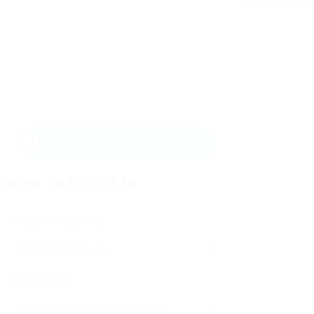
Изпрати съобщение
орма за контакти
Потребителско име:
Имейл адрес: