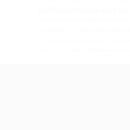
Mistä Ostaa Verlorin Male E
Vältä väärennöksiä ostamalla aina viralliselta 
Toimitusaika on 3-7 arkipäivää, ja tilauksen 
Älä missaa tilaisuutta parantaa elämäsi laatua
Klikkaa tästä saadaksesi lisätietoja ja tilataks