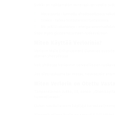
Sinkki on välttämätön mineraali terveelle sii
Maca-juurta – tunnettu afrodisioottisista vaikut
Sinkkiä – tärkeä testosteronin tuotannossa.
B6- ja B12-vitamiineja – energia-aineenvaihdun
Sopii myös gluteenittomaan ruokavalioon.
Miten Käyttää Verlorinia?
Verlorin Male Enhancement Gummies suositel
aterian yhteydessä.
Voit yhdistää Verlorinin terveelliseen ruokava
Jos olet raskaana tai imetät, neuvottele ensin
Miten Verlorin on Otettu Vas
Tamperelainen Jukka, 38, sanoo: „Olen käytt
huomattavasti.“
Oulun seudulla moni käyttäjä korostaa treeni
Yleisesti ottaen tuote on saanut 4,5/5 tähteä