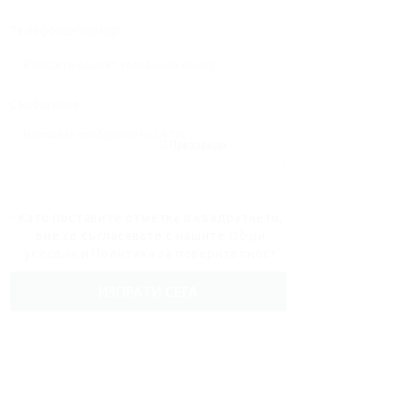
Телефонен номер:
Съобщение:
Презареди
Като поставите отметка в квадратчето,
вие се съгласявате с нашите
Общи
условия
и
Политика за поверителност