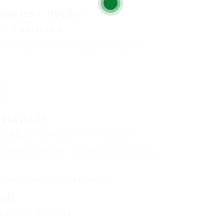
ummies – Hyödyt
ykyä ja lisää halua.
on tärkeää terveelle seksuaaliterveydelle.
sta.
e.
tuskykyä?
alukkuuteen ja fyysiseen kestävyyteen.
tannon lisääminen – se laajentaa verisuonia ja
ti miesten elinvoimaa joka päivä.
tit
än miesten elinvoimaa.