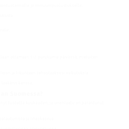
ttiöntuotannolle ja immuunipuolustukselle.
uksista.
nalle.
laan ottamaan 1-2 purukumia päivässä, mieluiten
lioon ja liikuntaan tehostaaksesi vaikutuksia.
 lääkärin kanssa.
taan Suomessa?
änyt tuotetta kuukauden, ja unenlaatu on parantunut
palautumista ja lihaskasvua.
 suomalaisissa arvosteluissa.