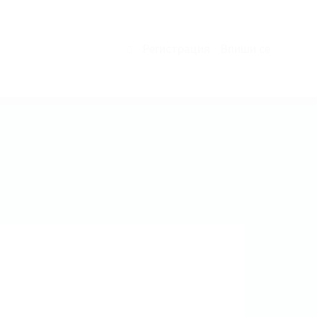
Регистрация
Впиши се
0