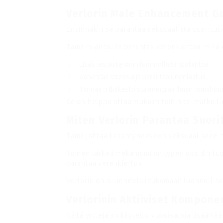
Verlorin Male Enhancement G
Ensinnäkin se parantaa seksuaalista suoritusk
Tämä ravintolisä parantaa verenkiertoa, mikä 
Lisää testosteronin luonnollista tuotantoa.
Vähentää stressiä ja parantaa unenlaatua.
Tarjoaa pitkäkestoista energiaa ilman romahdu
Se on helppo ottaa mukaan töihin tai matkoill
Miten Verlorin Parantaa Suori
Tämä johtaa lisääntyneeseen seksuaaliseen h
Toinen tärkeä mekanismi on typen oksidin tuo
parantaa verenkiertoa.
Verlorin on suunniteltu tukemaan luonnollises
Verlorinin Aktiiviset Komponen
Näitä yrttejä on käytetty vuosisatoja lisäämä