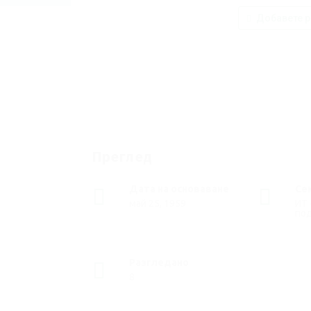
Добавете р
Преглед
Дата на основаване
Се
май 25, 1959
ИТ 
по
Разгледано
8