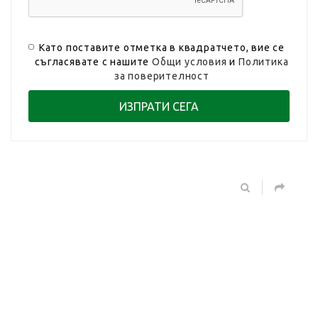
Като поставите отметка в квадратчето, вие се
съгласявате с нашите
Общи условия
и
Политика
за поверителност