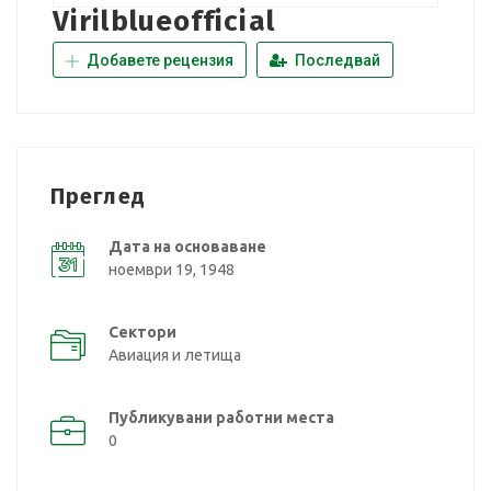
Virilblueofficial
Добавете рецензия
Последвай
Преглед
Дата на основаване
ноември 19, 1948
Сектори
Авиация и летища
Публикувани работни места
0