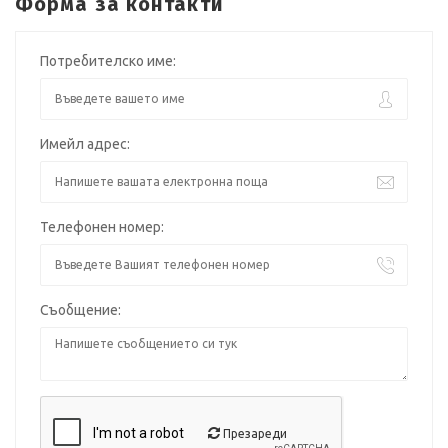
Форма за контакти
Потребителско име:
Имейл адрес:
Телефонен номер:
Съобщение:
Презареди