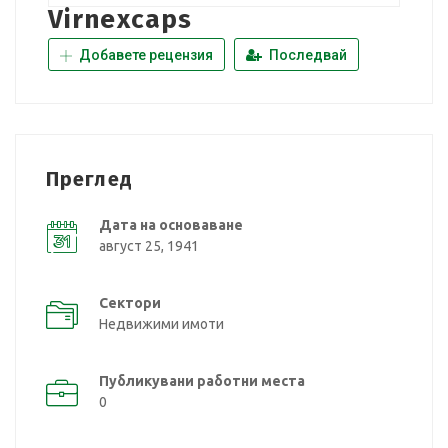
Virnexcaps
Добавете рецензия
Последвай
Преглед
Дата на основаване
август 25, 1941
Сектори
Недвижими имоти
Публикувани работни места
0