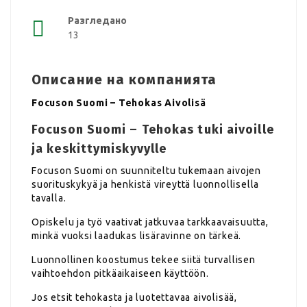
Разгледано
13
Описание на компанията
Focuson Suomi – Tehokas Aivolisä
Focuson Suomi – Tehokas tuki aivoille
ja keskittymiskyvylle
Focuson Suomi on suunniteltu tukemaan aivojen
suorituskykyä ja henkistä vireyttä luonnollisella
tavalla.
Opiskelu ja työ vaativat jatkuvaa tarkkaavaisuutta,
minkä vuoksi laadukas lisäravinne on tärkeä.
Luonnollinen koostumus tekee siitä turvallisen
vaihtoehdon pitkäaikaiseen käyttöön.
Jos etsit tehokasta ja luotettavaa aivolisää,