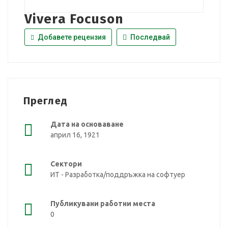
Vivera Focuson
Добавете рецензия
Последвай
Преглед
Дата на основаване
април 16, 1921
Сектори
ИТ - Разработка/поддръжка на софтуер
Публикувани работни места
0