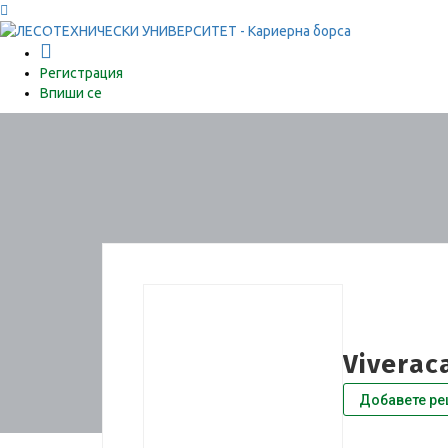
0
Регистрация
Впиши се
Viverac
Добавете ре