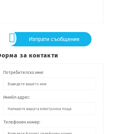
Изпрати съобщение
орма за контакти
Потребителско име:
Имейл адрес:
Телефонен номер: