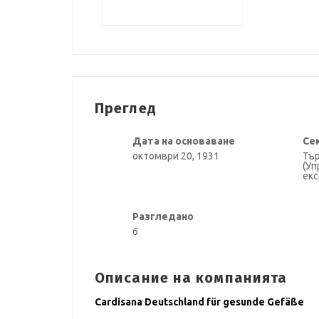
Преглед
Дата на основаване
Се
октомври 20, 1931
Тър
(Уп
екс
Разгледано
6
Описание на компанията
Cardisana Deutschland für gesunde Gefäße