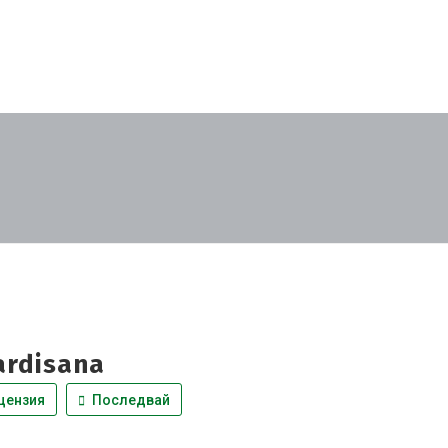
ardisana
цензия
Последвай