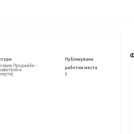
Ф
ктори
Публикувани
говия, Продажби -
работни места
равители и
перти)
0