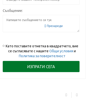
Съобщение:
Презареди
Като поставите отметка в квадратчето, вие
се съгласявате с нашите
Общи условия
и
Политика за поверителност