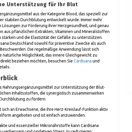
e Unterstützung für Ihr Blut
rgänzungsmittel aus der Kategorie Blood, das speziell zur
er stabilen Durchblutung entwickelt wurde. Immer mehr
n Lösungen zur Förderung ihrer Herzgesundheit, und genau
ion aus pflanzlichen Extrakten, Vitaminen und Mineralstoffen
 stärken und die Elastizität der Gefäße zu unterstützen.
isana Deutschland sowohl für präventive Zwecke als auch
 Beschwerden. Die regelmäßige Anwendung lässt sich
ne natürliche Möglichkeit, das innere Gleichgewicht zu
t direkt beziehen möchten, besuchen Sie
Cardisana
und
tails.
rblick
tes Nahrungsergänzungsmittel zur Unterstützung der Blut-
lichen Inhaltsstoffen, die synergistisch zusammenwirken
 Durchblutung zu fördern.
 sich an Erwachsene, die ihre Herz-Kreislauf-Funktion aktiv
selform angeboten und ist einfach anzuwenden.
akte und essenzieller Mikronährstoffe kann Cardisana
zu verbessern und oxidativen Stress zu reduzieren.