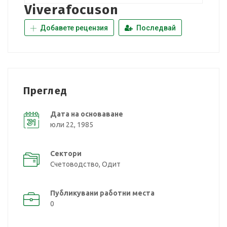
Viverafocuson
Добавете рецензия
Последвай
Преглед
Дата на основаване
юли 22, 1985
Сектори
Счетоводство, Одит
Публикувани работни места
0