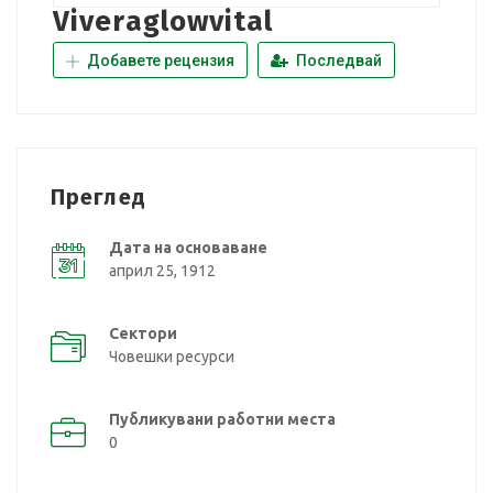
Viveraglowvital
Добавете рецензия
Последвай
Преглед
Дата на основаване
април 25, 1912
Сектори
Човешки ресурси
Публикувани работни места
0