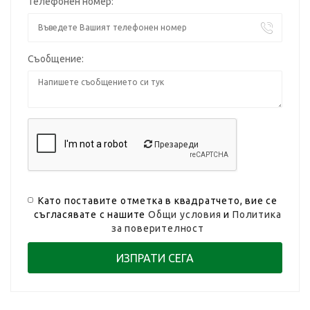
Телефонен номер:
Съобщение:
Презареди
Като поставите отметка в квадратчето, вие се
съгласявате с нашите
Общи условия
и
Политика
за поверителност