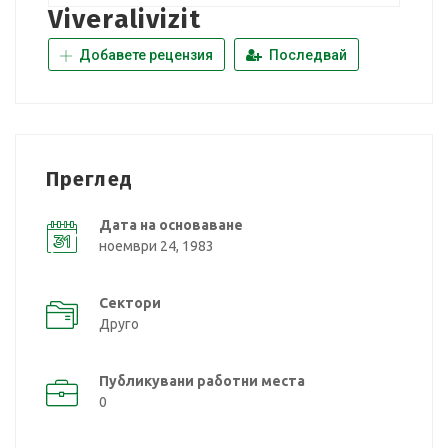
Viveralivizit
Добавете рецензия
Последвай
Преглед
Дата на основаване
ноември 24, 1983
Сектори
Друго
Публикувани работни места
0