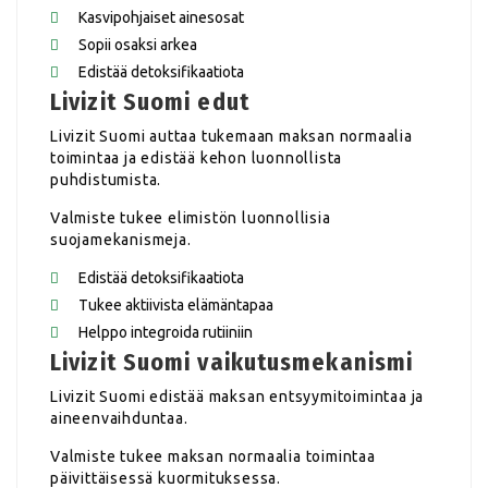
Kasvipohjaiset ainesosat
Sopii osaksi arkea
Edistää detoksifikaatiota
Livizit Suomi edut
Livizit Suomi auttaa tukemaan maksan normaalia
toimintaa ja edistää kehon luonnollista
puhdistumista.
Valmiste tukee elimistön luonnollisia
suojamekanismeja.
Edistää detoksifikaatiota
Tukee aktiivista elämäntapaa
Helppo integroida rutiiniin
Livizit Suomi vaikutusmekanismi
Livizit Suomi edistää maksan entsyymitoimintaa ja
aineenvaihduntaa.
Valmiste tukee maksan normaalia toimintaa
päivittäisessä kuormituksessa.