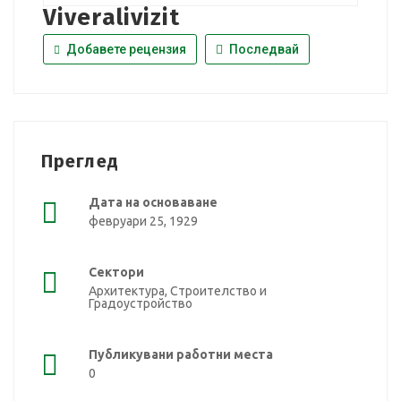
Viveralivizit
Добавете рецензия
Последвай
Преглед
Дата на основаване
февруари 25, 1929
Сектори
Архитектура, Строителство и
Градоустройство
Публикувани работни места
0