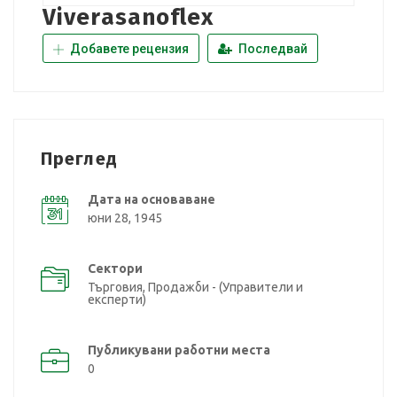
Viverasanoflex
Добавете рецензия
Последвай
Преглед
Дата на основаване
юни 28, 1945
Сектори
Търговия, Продажби - (Управители и
експерти)
Публикувани работни места
0