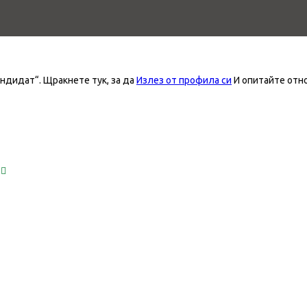
андидат“.
Щракнете тук, за да
Излез от профила си
И опитайте отн