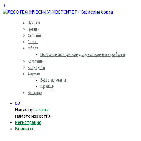
Начало
Новини
Събития
За нас
Обяви
Помощник при кандидастване за работа
Компании
Кандидати
Алумни
База алумни
Срещи
Контакти
0
Известия
ново
0
Нямате известия.
Регистрация
Впиши се