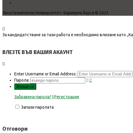
Лесотехнически Университет- Кариерна борса © 2023
За кандидатстване за тази работа е необходимо влизане като „К
ВЛЕЗТЕ ВЪВ ВАШИЯ АКАУНТ
Enter Username or Email Address:
Парола:
Забравена парола?
|
Регистрация
Запази паролата
Отговори