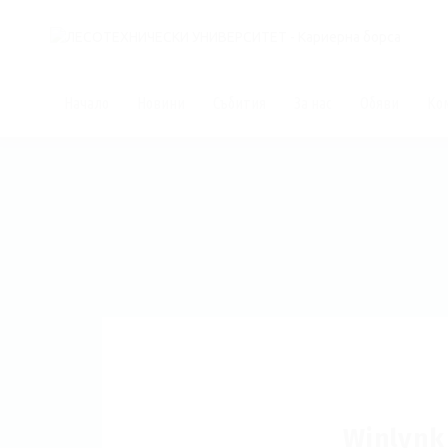
Начало
Новини
Събития
За нас
Обяви
Ко
Winlynk