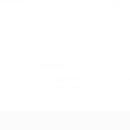
Добавете р
Преглед
Публикувани
Ра
7
работни места
0