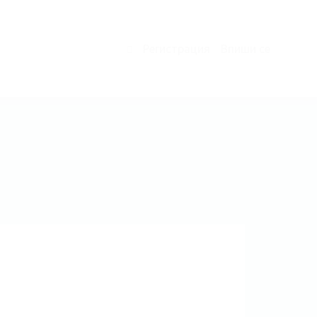
Регистрация
Впиши се
0