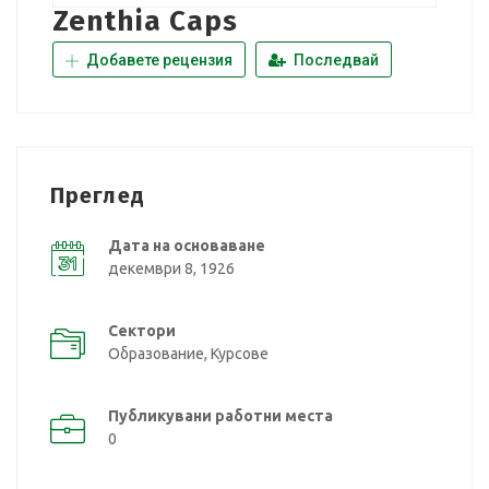
Zenthia Caps
Добавете рецензия
Последвай
Преглед
Дата на основаване
декември 8, 1926
Сектори
Образование, Курсове
Публикувани работни места
0