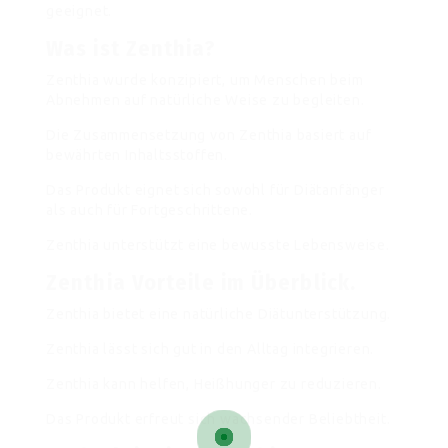
geeignet.
Was ist Zenthia?
Zenthia wurde konzipiert, um Menschen beim
Abnehmen auf natürliche Weise zu begleiten.
Die Zusammensetzung von Zenthia basiert auf
bewährten Inhaltsstoffen.
Das Produkt eignet sich sowohl für Diätanfänger
als auch für Fortgeschrittene.
Zenthia unterstützt eine bewusste Lebensweise.
Zenthia Vorteile im Überblick.
Zenthia bietet eine natürliche Diätunterstützung.
Zenthia lässt sich gut in den Alltag integrieren.
Zenthia kann helfen, Heißhunger zu reduzieren.
Das Produkt erfreut sich wachsender Beliebtheit.