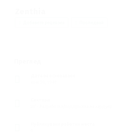
Zenthia
Добавете рецензия
Последвай
Преглед
Дата на основаване
юни 30, 1947
Сектори
ИТ - Разработка/поддръжка на хардуер
Публикувани работни места
0