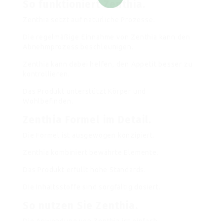
So funktioniert Zenthia.
Zenthia setzt auf natürliche Prozesse.
Die regelmäßige Einnahme von Zenthia kann den
Abnehmprozess beschleunigen.
Zenthia kann dabei helfen, den Appetit besser zu
kontrollieren.
Das Produkt unterstützt Körper und
Wohlbefinden.
Zenthia Formel im Detail.
Die Formel ist ausgewogen konzipiert.
Zenthia kombiniert bewährte Elemente.
Das Produkt erfüllt hohe Standards.
Die Inhaltsstoffe sind sorgfältig dosiert.
So nutzen Sie Zenthia.