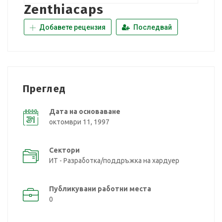
Zenthiacaps
Добавете рецензия
Последвай
Преглед
Дата на основаване
октомври 11, 1997
Сектори
ИТ - Разработка/поддръжка на хардуер
Публикувани работни места
0