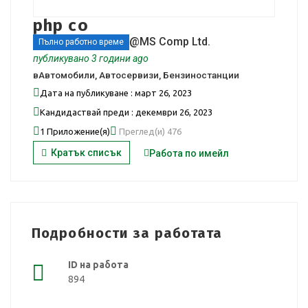
php co
@MS Comp Ltd.
Пълно работно време
публикувано 3 години ago
в
Автомобили, Автосервизи, Бензиностанции
Дата на публикуване : март 26, 2023
Кандидаствай преди : декември 26, 2023
1 Приложение(я)
Преглед(и) 476
Кратък списък
Работа по имейл
Подробности за работата
ID на работа
894