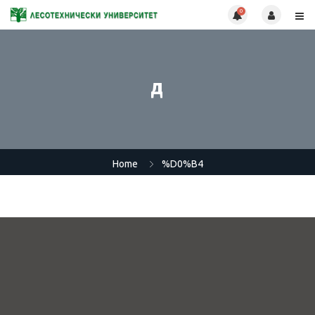
0
д
Home
%D0%B4