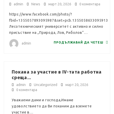
admin
News
март 20, 2026
0 коментара
https://www.facebook.com/photo/?
fbid=1355057893095987&set=pcb.1355058633095913
Лесотехническият университет с активно и силно
присъствие на „Природа, Лов, Риболов“…
ПРОДЪЛЖАВАЙ ДА ЧЕТЕШ
admin
Покана за участие в IV-тата работна
среща...
admin
Uncategorized
март 20, 2026
0 коментара
Уважаеми дами и господа,Имаме
удоволствието да Ви поканим да вземете
участие в…