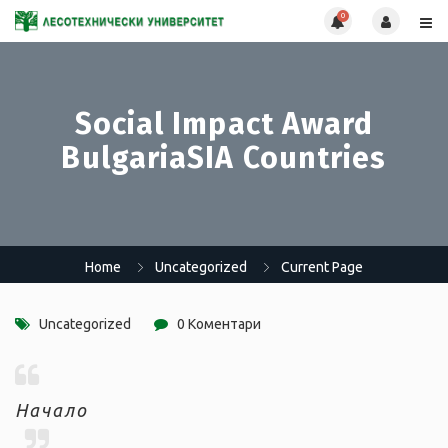
0
Social Impact Award
BulgariaSIA Countries
Home
Uncategorized
Current Page
Uncategorized
0 Коментари
Начало