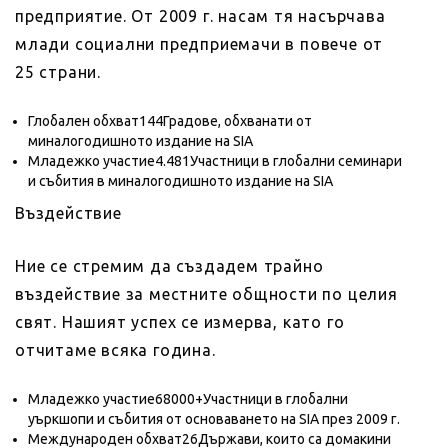
предприятие. От 2009 г. насам тя насърчава
млади социални предприемачи в повече от
25 страни.
Глобален обхват144Градове, обхванати от
миналогодишното издание на SIA
Младежко участие4.481Участници в глобални семинари
и събития в миналогодишното издание на SIA
Въздействие
Ние се стремим да създадем трайно
въздействие за местните общности по целия
свят. Нашият успех се измерва, като го
отчитаме всяка година.
Младежко участие68000+Участници в глобални
уъркшопи и събития от основаването на SIA през 2009 г.
Международен обхват26Държави, които са домакини